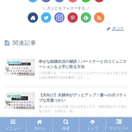
ざぶとをフォローする
ざぶと
関連記事
幸せな結婚生活の秘訣！パートナーとのコミュニケ
暮らし
ーションを上手に取る方法
この記事では、パートナーとのコミュニケーションをより良くする
ための具体的な方法を解説します。 ...
【夫向け】夫婦仲がグッとアップ！妻へのポジティ
暮らし
ブな言葉つかい
妻へポジティブな言葉つかいをすることで、夫婦の仲はグッと良く
なります。 なぜなら、日...
メニュー
ホーム
検索
トップ
サイドバー
避けては通れない！？夫婦喧嘩を上手に乗り越える
暮らし