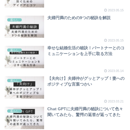
2023.05.15
夫婦円満のための9つの秘訣を解説
暮らし
2023.05.15
幸せな結婚生活の秘訣！パートナーとのコ
暮らし
ミュニケーションを上手に取る方法
2023.05.14
【夫向け】夫婦仲がグッとアップ！妻への
暮らし
ポジティブな言葉つかい
2023.03.21
Chat GPTに夫婦円満の秘訣について色々
暮らし
聞いてみたら、驚愕の返答が返ってきた